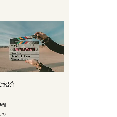
ご紹介
時間
.99
9.99