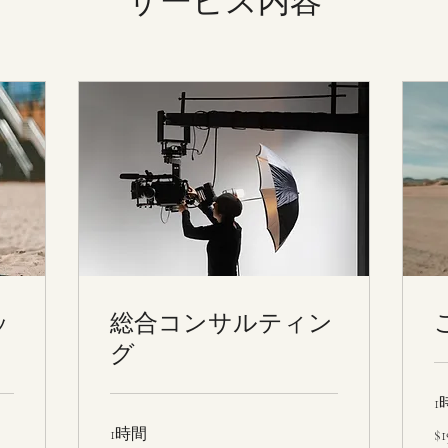
サービス内容
ッ
総合コンサルティン
グ
1
19
1時間
$1
米